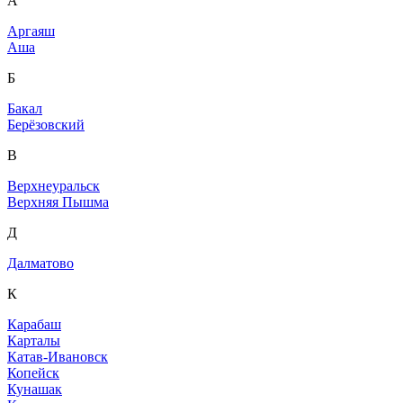
А
Аргаяш
Аша
Б
Бакал
Берёзовский
В
Верхнеуральск
Верхняя Пышма
Д
Далматово
К
Карабаш
Карталы
Катав-Ивановск
Копейск
Кунашак