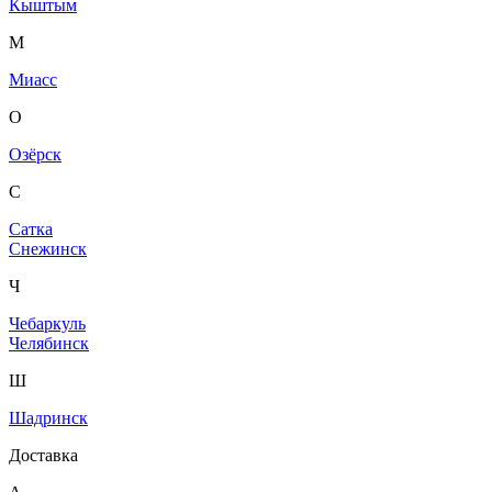
Кыштым
М
Миасс
О
Озёрск
С
Сатка
Снежинск
Ч
Чебаркуль
Челябинск
Ш
Шадринск
Доставка