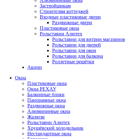
Алюминиевые окна
Застройщикам
Строителям коттеджей
Входные пластиковые двери
Раздвижные двери
Пластиковые окна
Рольставни Алютех
Рольставни для витрин магазинов
Рольставни для дверей
Рольставни для окон
Рольставни для балкона
Роллетные решётки
Акции
Окна
Пластиковые окна
Окна РЕХАУ
Балконные блоки
Панорамные окна
Раздвижные окна
Алюминиевые окна
Жалюзи
Рольставни Алютех
Хрущёвский холодильник
Нестандартные окна