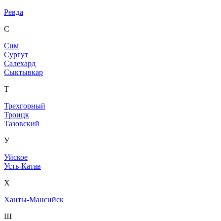
Ревда
С
Сим
Сургут
Салехард
Сыктывкар
Т
Трехгорный
Троицк
Тазовский
У
Уйское
Усть-Катав
Х
Ханты-Мансийск
Ш