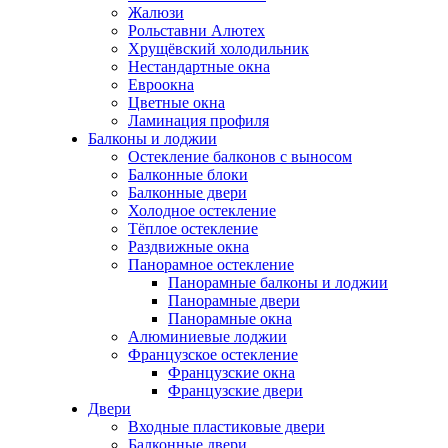
Жалюзи
Рольставни Алютех
Хрущёвский холодильник
Нестандартные окна
Евроокна
Цветные окна
Ламинация профиля
Балконы и лоджии
Остекление балконов с выносом
Балконные блоки
Балконные двери
Холодное остекление
Тёплое остекление
Раздвижные окна
Панорамное остекление
Панорамные балконы и лоджии
Панорамные двери
Панорамные окна
Алюминиевые лоджии
Французское остекление
Французские окна
Французские двери
Двери
Входные пластиковые двери
Балконные двери