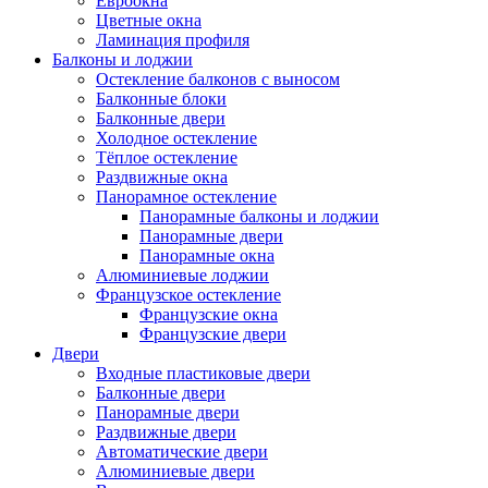
Евроокна
Цветные окна
Ламинация профиля
Балконы и лоджии
Остекление балконов с выносом
Балконные блоки
Балконные двери
Холодное остекление
Тёплое остекление
Раздвижные окна
Панорамное остекление
Панорамные балконы и лоджии
Панорамные двери
Панорамные окна
Алюминиевые лоджии
Французское остекление
Французские окна
Французские двери
Двери
Входные пластиковые двери
Балконные двери
Панорамные двери
Раздвижные двери
Автоматические двери
Алюминиевые двери