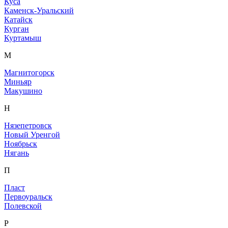
Куса
Каменск-Уральский
Катайск
Курган
Куртамыш
М
Магнитогорск
Миньяр
Макушино
Н
Нязепетровск
Новый Уренгой
Ноябрьск
Нягань
П
Пласт
Первоуральск
Полевской
Р